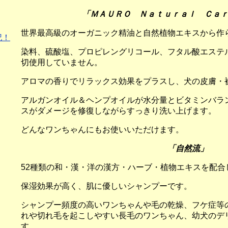
「ＭＡＵＲＯ Ｎａｔｕｒａｌ Ｃａ
世界最高級のオーガニック精油と自然植物エキスから作
記！
染料、硫酸塩、プロピレングリコール、フタル酸エステ
切使用していません。
アロマの香りでリラックス効果をプラスし、犬の皮膚・
アルガンオイル＆ヘンプオイルが水分量とビタミンバラ
スがダメージを修復しながらすっきり洗い上げます。
どんなワンちゃんにもお使いいただけます。
「自然流」
52種類の和・漢・洋の漢方・ハーブ・植物エキスを配合
保湿効果が高く、肌に優しいシャンプーです。
シャンプー頻度の高いワンちゃんや毛の乾燥、フケ症等
れや切れ毛を起こしやすい長毛のワンちゃん、幼犬のデ
す。