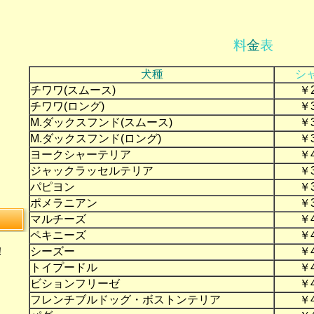
料
金
表
犬種
シ
チワワ(スムース)
￥
チワワ(ロング)
￥
M.ダックスフンド(スムース)
￥
M.ダックスフンド(ロング)
￥
ヨークシャーテリア
￥
ジャックラッセルテリア
￥
パピヨン
￥
ポメラニアン
￥
マルチーズ
￥
ペキニーズ
￥
シーズー
￥
！
トイプードル
￥
ビションフリーゼ
￥
フレンチブルドッグ・ボストンテリア
￥