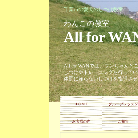
千葉市の愛犬のしつけ教室
わんこの教室
All 
All for WANでは、ワンちゃ
しつけやトレーニングを行ってい
体罰に頼らないしつけを指導させ
ＨＯＭＥ
グループレッスン
お客様の声
ご報告