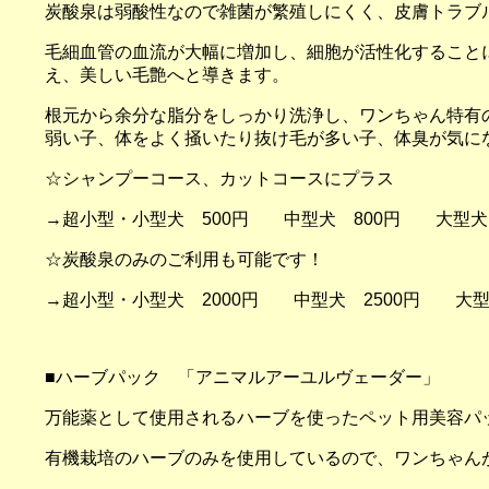
炭酸泉は弱酸性なので雑菌が繁殖しにくく、皮膚トラブ
毛細血管の血流が大幅に増加し、細胞が活性化すること
え、美しい毛艶へと導きます。
根元から余分な脂分をしっかり洗浄し、ワンちゃん特有
弱い子、体をよく掻いたり抜け毛が多い子、体臭
☆シャンプーコース、カットコースにプラス
→超小型・小型犬 500円 中型犬 800円 大型犬 
☆炭酸泉のみのご利用も可能です！
→超小型・小型犬 2000円 中型犬 2500円 大型犬
■
ハーブパック 「アニマルアーユルヴェーダー」
万能薬として使用されるハーブを使ったペット用美容パ
有機栽培のハーブのみを使用しているので、ワンちゃん