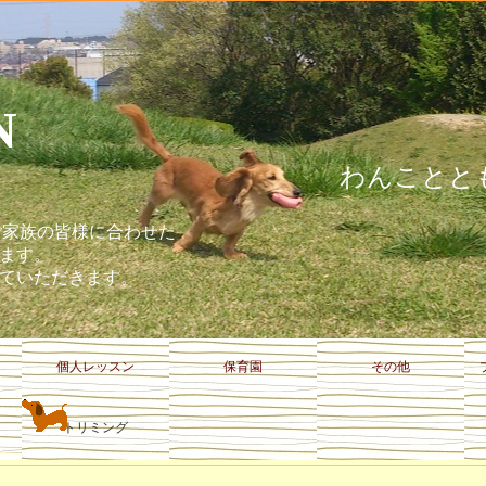
for WAN
わんことともに
んとご家族の皆様に合わせた
ます。
ていただきます。
個人レッスン
保育園
その他
トリミング