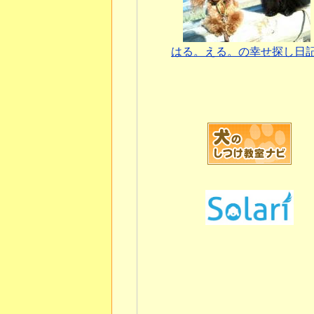
はる。える。の幸せ探し日