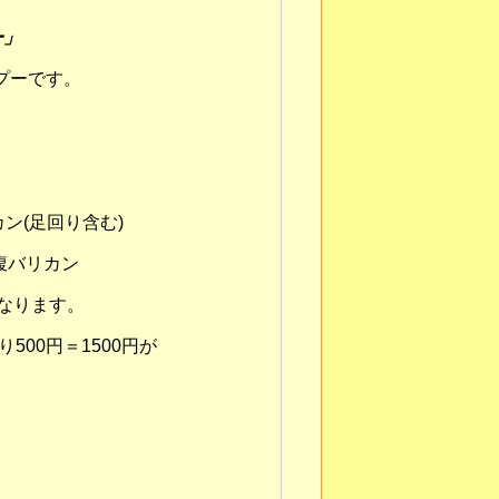
ー」
プーです。
カン(足回り含む)
腹バリカン
となります。
500円＝1500円が
円