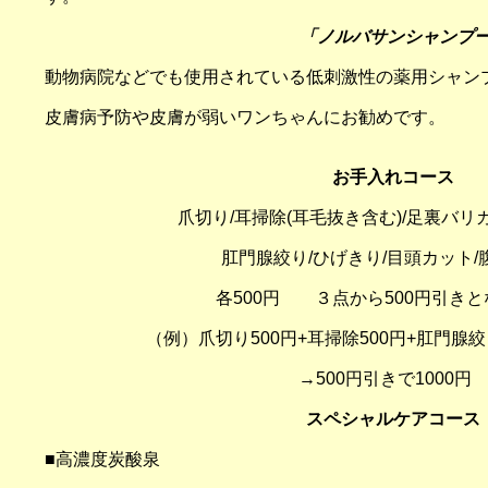
「ノルバサンシャンプ
動物病院などでも使用されている低刺激性の薬用シャン
皮膚病予防や皮膚が弱いワンちゃんにお勧めです。
お手入れコース
爪切り/耳掃除(耳毛抜き含む)/足裏バリ
肛門腺絞り/ひげきり/目頭カット/
各500円 ３点から500円引き
（例）爪切り500円+耳掃除500円+肛門腺絞り
→500円引きで1000
スペシャルケアコース
■
高濃度炭酸泉