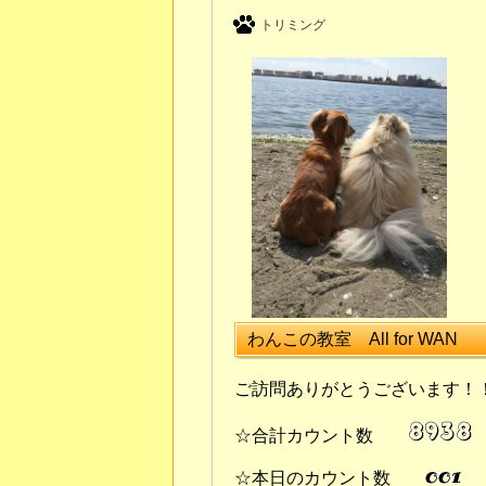
トリミング
わんこの教室 All for WAN
ご訪問ありがとうございます！
☆合計カウント数
☆本日のカウント数