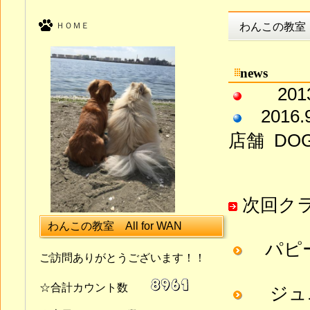
ＨＯＭＥ
わんこの教室
news
2013.4
2016
店舗 DO
次回ク
わんこの教室 All for WAN
パピ
ご訪問ありがとうございます！！
☆合計カウント数
ジュ