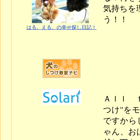
気持ちを
う！！
はる。える。の幸せ探し日記！
Ａｌｌ 
つけ"を
ですから
ゃん、お