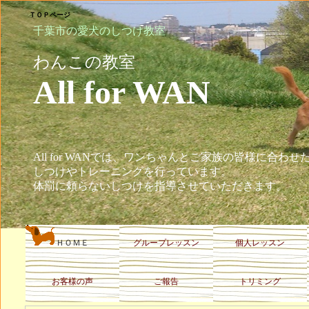
ＴＯＰページ
千葉市の愛犬のしつけ教室
わんこの教室
All fo
All for WANでは、ワンちゃんとご家族の皆様に合わせ
しつけやトレーニングを行っています。
体罰に頼らないしつけを指導させていただきます。
ＨＯＭＥ
グループレッスン
個人レッスン
お客様の声
ご報告
トリミング