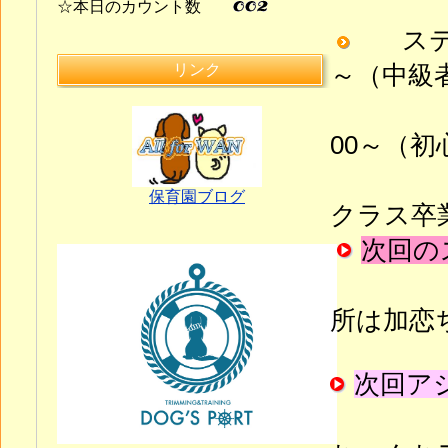
☆本日のカウント数
ステッ
～（中級
リンク
毎月
00～（
※ス
保育園ブログ
クラス卒
次回の
毎
所は加恋
次回ア
毎月